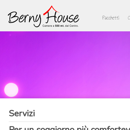
Pacchetti
Servizi
Per un soggiorno più comfortev