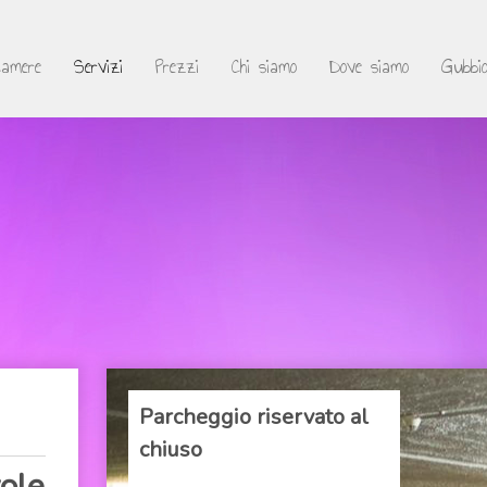
Camere
Servizi
Prezzi
Chi siamo
Dove siamo
Gubbio
Parcheggio riservato al
chiuso
ole