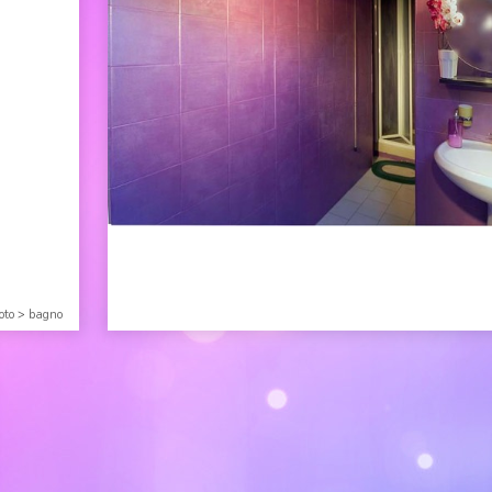
oto
>
bagno