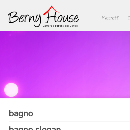
Pacchetti
bagno
bagno slogan